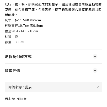
以行、楷、篆、隸撰寫而成的繁體字，組合堆砌成台灣原生動物的
姿態，有台灣梅花鹿、台灣黑熊、櫻花鉤吻鮭與台灣寬尾鳳蝶共四
種圖騰。
尺寸：杯
11.5×8.8×9cm
杯墊直徑
高
10.7cm
0.8cm
禮盒
28.4×14.5×10cm
材質：瓷
容量：
300ml
送貨及付款方式
顧客評價
尚未有任何評價