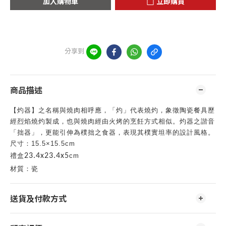
加入購物車
立即購買
分享到
商品描述
【灼器】之名稱與燒肉相呼應，「灼」代表燒灼，象徵陶瓷餐具歷
經烈焰燒灼製成，也與燒肉經由火烤的烹飪方式相似。灼器之諧音
「拙器」，更能引伸為樸拙之食器，表現其樸實坦率的設計風格。
尺寸：
15.5×15.5cm
禮盒
23.4x23.4x5
cm
材質：瓷
送貨及付款方式