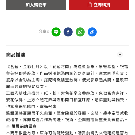
加入購物車
立即購買
分享到
商品描述
《含苞・金彩牡丹》以「花苞將開」為造型意象，象徵希望、祝福
與美好即將綻放。作品採用飽滿圓潤的器身設計，寓意圓滿和合；
瓶身以金彩為主調，搭配精緻鏤空紋飾，使光影穿透其間，呈現華
麗而通透的視覺層次。
正面彩繪牡丹盛開，紅、粉、紫色花朵交疊綻放，象徵富貴吉祥、
繁花似錦。上方立體花飾與蝶形開口相互呼應，增添靈動與雅致，
也寓意福氣臨門、幸福飛來。
整體風格富麗而不失典雅，適合陳設於客廳、玄關、接待空間或收
藏櫃中，亦非常適合作為喬遷、祝賀、企業贈禮及重要貴賓禮品。
※ 購買前請留意
本商品數量有限，庫存可能隨時變動，購買前請先來電確認是否有