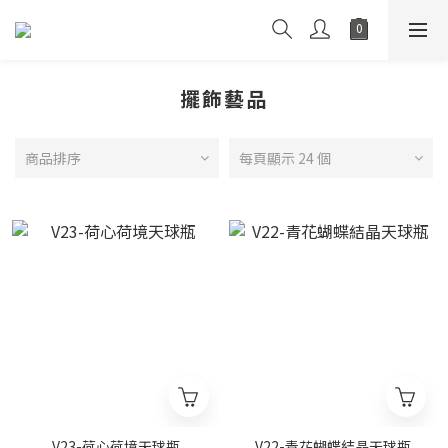
擺飾藝品
商品排序
每頁顯示 24 個
V23-荷心荷境天球瓶
V22-青花蝴蝶結晶天球瓶