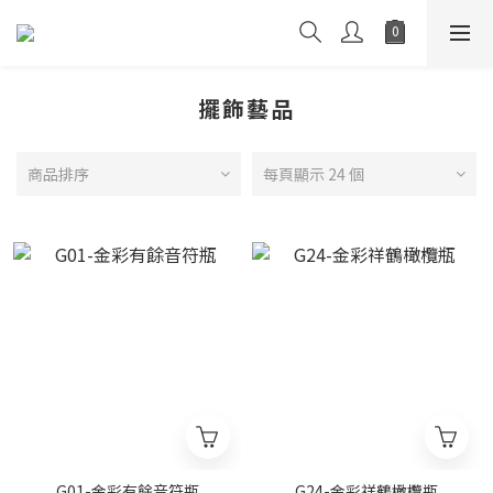
擺飾藝品
商品排序
每頁顯示 24 個
G01-金彩有餘音符瓶
G24-金彩祥鶴橄欖瓶